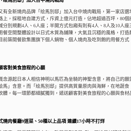
「绘馬別邸」加入台中燒肉戰局
又有全新燒肉品牌「绘馬別邸」加入台中燒肉戰局，第一家店選
路上，採租地自建方式，斥資上億元打造，佔地超過百坪，80個
域分別規劃4人、6人座；半開方式包廂有則有4人、8人及10人
用餐空間整體設計以日式木質為鋪陳，大氣且沉穩的風格，打造
目前築間餐飲集團旗下個人鍋物、個人燒肉及吃到飽的用餐方式
顧客對美食旅程的心願
概念源起日本人相信神明以馬匹為坐騎的神聖含意，將自己的願
绘馬」含意。而「绘馬別邸」提供高質量原肉與海鮮，在地蔬食
軟體，每一環節都細膩獨到，遞送顧客對美食旅程的心願與食材
燒肉餐廳9道菜、50種以上品項 連續17小時不打烊