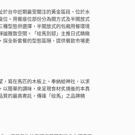
址於台中近期最受關注的黃金區段，位於水
座位。用餐座位部份分為開方式及半開放式
座三種型態供選擇，半開放式的包廂用餐環境
靜謐雅致空間。「绘馬別邸」主推日式精緻
，採全新套餐的型態區隔，提供餐飲市場更
望，寫在馬匹的木板上，奉納給神社，以求
，以簡單的調味，來呈現食材炙燒後的本真
品質的最高寄託，傳達「绘馬」之品牌精