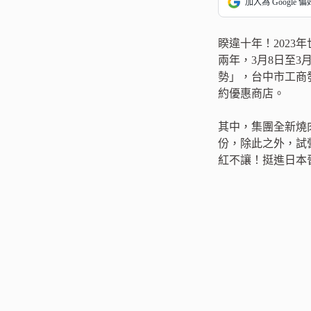
加入為 Google 
睽違十年！2023
兩年，3月8日至
勢」，台中市工商
約優惠商店。
其中，集團全新燒肉
份，除此之外，試
紅不讓！挺進日本