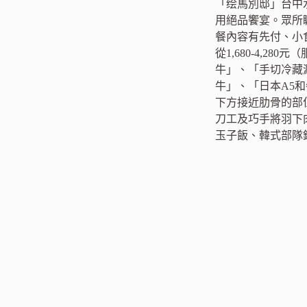
「绘馬別邸」台中
用絕品饗宴。眾所
餐內容有先付、小
從1,680-4,
牛」、「手切冷藏
牛」、「日本A5
下方接近肋骨的部
刀工及巧手將羽下
玉子飯、韓式部隊