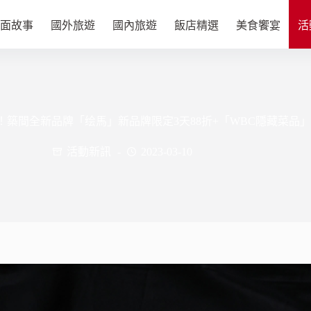
面故事
國外旅遊
國內旅遊
飯店精選
美食饗宴
活
！築間全新品牌「绘馬」新品牌限定3天88折+「WBC隱藏菜品」
活動新訊
2023-03-10