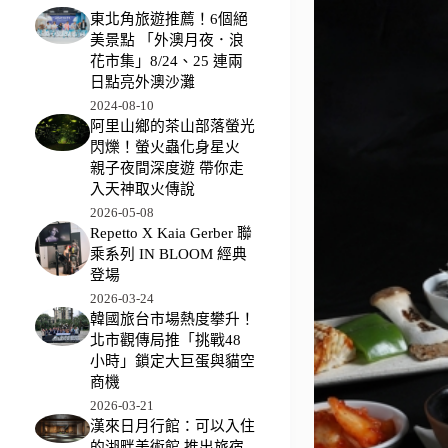
東北角旅遊推薦！6個絕
美景點 「外澳月夜．浪
花市集」8/24、25 連兩
日點亮外澳沙灘
2024-08-10
阿里山鄉的茶山部落螢光
閃爍！螢火蟲化身星火
親子夜間深度遊 帶你走
入天神取火傳說
2026-05-08
Repetto X Kaia Gerber 聯
乘系列 IN BLOOM 經典
登場
2026-03-24
韓國旅台市場熱度攀升！
北市觀傳局推「挑戰48
小時」鎖定大巨蛋與貓空
商機
2026-03-21
漢來日月行館：可以入住
的湖畔美術館 推出旅宿