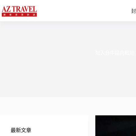
跳
至
封
主
要
內
容
加入台中燒肉戰局
最新文章