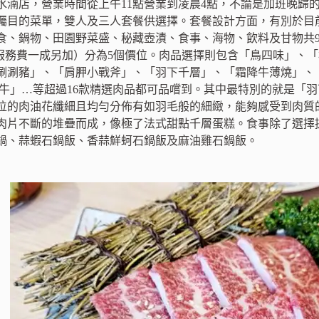
水湳店，營業時間從上午11點營業到凌晨4點，不論是加班晚歸
矚目的菜單，雙人及三人套餐供選擇。套餐設計方面，有別於目
食、鍋物、田園野菜盛、秘藏壺漬、食事、海物、飲料及甘物共9
280元（服務費一成另加）分為5個價位。肉品選擇則包含「鳥四味
涮涮豬」、「肩胛小戰斧」、「羽下千層」、「霜降牛薄燒」、
和牛」…等超過16款精選肉品都可品嚐到。其中最特別的就是「
位的肉油花纖細且均勻分佈有如羽毛般的細緻，能夠感受到肉質
肉片不斷的堆疊而成，像極了法式甜點千層蛋糕。食事除了選擇
鍋、蒜蝦石鍋飯、香蒜鮮蚵石鍋飯及麻油雞石鍋飯。