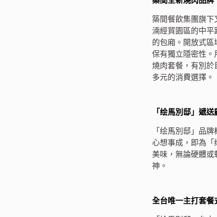
築間全新燒肉品牌
築間餐飲集團旗下
湳經貿園區的中平
的包廂。開放式區
保有獨立隱密性。
燒肉套餐，有別於
多元的消費選擇。
「绘馬別邸」遞送
「绘馬別邸」品牌
心想事成，即為「
美味，無論硬體或
神。
全台唯一主打套餐式