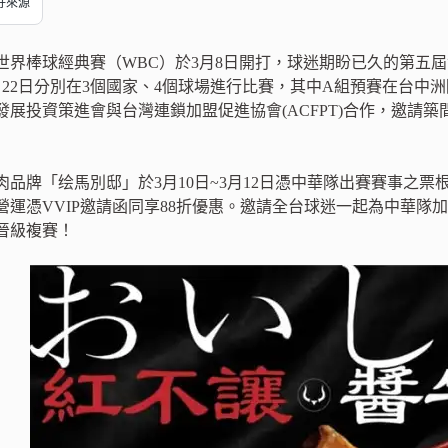
偏好來源
年世界棒球經典賽（WBC）於3月8日開打，球迷期盼已久的第五
3月22日分別在3個國家、4個球場進行比賽，其中A組預賽在台
發展投資策進會與台灣連鎖加盟促進協會(ACFPT)合作，邀請
品牌「绘馬別邸」於3月10日~3月12日憑中華隊出賽賽事之票
營運憑VVIP邀請函同享88折優惠。邀請全台球迷一起為中華隊
晉級複賽！