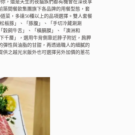
的你，還是天生的夜貓族們都有機會在深夜享
前築間餐飲集團旗下各品牌的用餐型態，套
道菜，多達50種以上的品項選擇。雙人套餐
」、「松板豚」、「豚腹」、「手切冷藏涮涮
「穀飼牛舌」、「橫膈膜」、「澳洲和
羽下千層」，選用牛背側靠近脖子附近，肩胛
的彈性與油脂的甘甜，再透過職人的細膩的
提供之越光米飯外也可選擇另外加價的蔥花