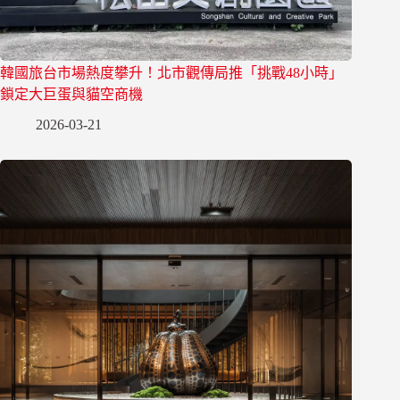
韓國旅台市場熱度攀升！北市觀傳局推「挑戰48小時」
鎖定大巨蛋與貓空商機
2026-03-21