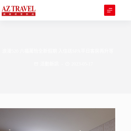
跳
至
主
要
內
容
浪漫520 六福萬怡全新假期 入住送SPA平日客房再升等
活動新訊
2023-05-17