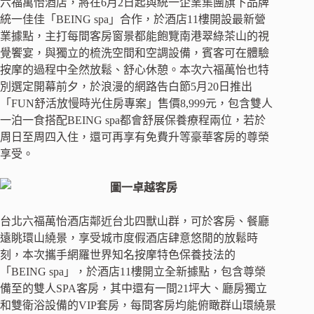
六福萬怡酒店，將在6月2日起與統一企業集團旗下品牌
統一佳佳「BEING spa」合作，於酒店11樓開設最新營
業據點，主打每間客房窗景都能飽覽南港翠綠茶山的視
覺饗宴，與獨立的梳洗空間和空調設備，賓客可在體驗
按摩的過程中全然放鬆、舒心休憩。本次六福萬怡也特
別選定開幕前夕，於浪漫的網路告白節5月20日推出
「FUN舒活放慢時光住房專案」售價8,999元，包含雙人
一泊一食搭配BEING spa都會舒展保養療程兩位，若於
周日至周四入住，還可再享有免費升等豪華客房的尊榮
享受。
台北六福萬怡酒店鄰近台北四獸山群，可於客房、餐廳
遠眺環山繞景，享受城市度假酒店肆意悠閒的放鬆時
刻，本次攜手網羅世界知名按摩特色保養技法的
「BEING spa」，於酒店11樓開立全新據點，包含尊榮
備至的雙人SPA客房，其中還有一間21坪大、廳房獨立
和雙衛浴設備的VIP套房，每間客房均能俯瞰群山環繞景