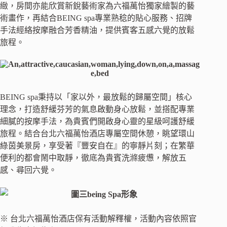
緻，房間亦能欣賞新銳藝術家為六福萬怡獨家繪製的藝
術畫作，再結合BEING spa專業熟稔的貼心服務、招牌
手法經絡按摩融合芳香精油，提供賓客五感六覺的放鬆
旅程。
BEING spa秉持以「家以外，最放鬆的歸屬空間」核心
理念，打造舒緩芬芳的氣息啟動身心放鬆，並搭配專業
細膩的按摩手法，為貴賓們開啟身心靈的星級呵護舒緩
旅程。結合台北六福萬怡酒店專屬空間休憩，眺望環山
綠茵美景房，享受著『豐安自在』的寧靜片刻；在繁華
便利的都會鬧中取靜，徹底為貴賓洗滌疲憊，解放五
感、尋回六覺。
※ 台北六福萬怡酒店保有活動解釋權，活動內容依照官