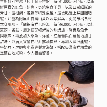
主廚特別推薦「極上刺身拼盤」每份1,888元+10%，以新
鮮厚實的鮭魚、鮪魚、炙燒生食干貝，以及口感細膩的
青甘、蜜柑鯛、姬鯛等特殊魚種，最後點綴上鮮甜胭脂
蝦，沾醬為阿里山自磨山葵以及紫蘇葉，更能帶出食材
本身風味。「龍蝦海鮮米粉湯」每份6,888元+10%，以紅
蔥頭、香菇、蝦米搭配輕烤後的龍蝦殼、豬骨及魚骨一
同煨煮，再放加入柴魚、洋蔥、紅蘿蔔與白蘿蔔增加甘
甜味，並滴入宜蘭在地紅露酒提鮮，再加入澳洲龍蝦、
牛奶貝、虎蝦與小卷等豐富海鮮，搭配吸滿海鮮精華的
宜蘭在地米粉，令人唇齒留香。