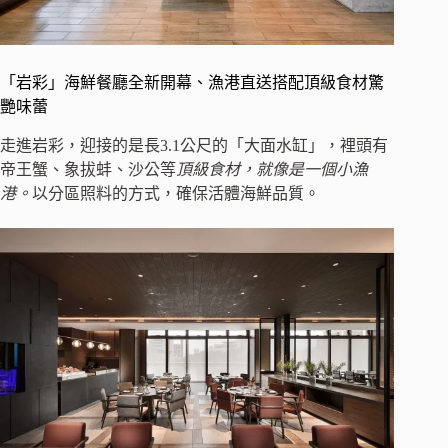
「岩彩」海鮮餐廳全新開幕、漁港直送搭配頂級食材驚
艷味蕾
走進岩彩，迎接的是長3.1公尺的「大面水缸」，裡頭有
帝王蟹、象拔蚌、沙公等
頂級食材，就像是一個小漁
港。
以分區照料的方式，確保活體海鮮品質。