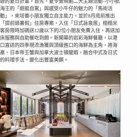
遊的夏日計畫，首先，夏令營規劃二大主題活動–小小航
海王的「遊艇自駕」與感受小牛仔的魅力的「馬術活
動」，來培養小朋友獨立自主能力。並於8月底前推出
「提前過暑假」住房專案，入住「日式詠泉居」榻榻米
客房限時加碼送12歲以下的2位小朋友免費入住，再送加
床服務與自助餐吃到飽。新開幕的岩彩海鮮餐廳，以港
口直送的四季現流漁獲與頂級進口的海鮮為主角，將海
產、日本帝王蟹與加拿大波士頓龍蝦，融合中式及日式
的料理手法，變化出豐富美饌。