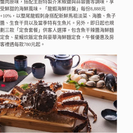
蟹肉原味，搭配主廚特製芥末椒鹽與蒜蓉醬等調味，享
受鮮甜的海鮮風味。「龍蝦海鮮拼盤」每份8,888元
+10%，以整尾龍蝦刺身搭配新鮮馬祖淡菜、海膽、魚子
醬、生食干貝以及當季特有生魚片。另外，即日起也規
劃三款「定食套餐」供客人選擇，包含魚干辣醬海鮮麵
定食、星鰻炊飯定食與豪華海鮮麵定食，午餐優惠及房
客禮遇每款780元起。