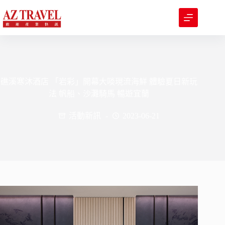
跳
至
主
要
內
容
礁溪寒沐酒店 「岩彩」開幕大啖現流海鮮 體驗夏日新玩
法 帆船、沙灘騎馬 暢遊宜蘭
活動新訊
2023-06-21