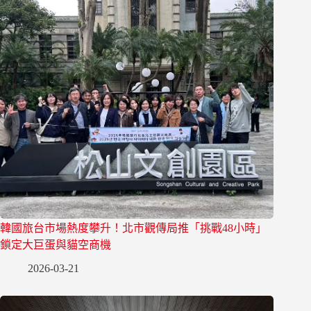
韓國旅台市場熱度攀升！北市觀傳局推「挑戰48小時」
鎖定大巨蛋與貓空商機
2026-03-21