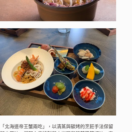
「北海道帝王蟹兩吃」，以清蒸與碳烤的烹飪手法保留