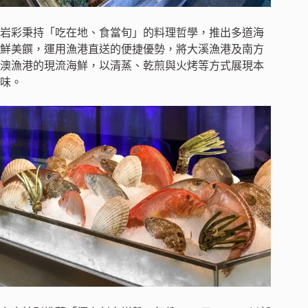
岩彩秉持「吃在地、食當旬」的料理哲學，推出多道海
鮮美饌，運用漁港直送的便捷優勢，將大溪漁港及南方
澳漁港的現流海鮮，以清蒸、乾煎與火烤等方式展現本
味。