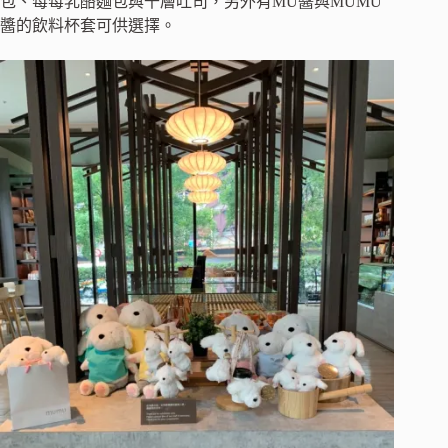
包、莓莓乳酪麵包與千層吐司，另外有MU醬與MUMU
醬的飲料杯套可供選擇。