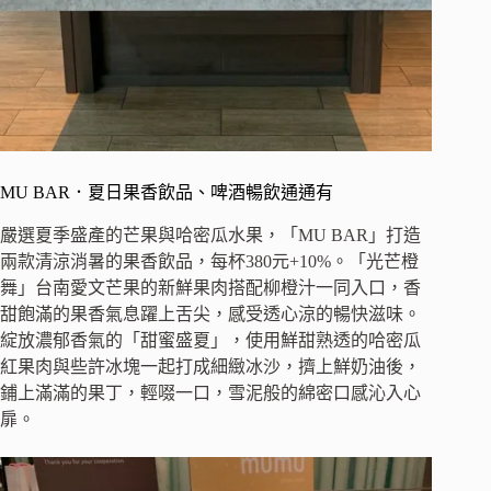
MU BAR．夏日果香飲品、啤酒暢飲通通有
嚴選夏季盛產的芒果與哈密瓜水果，「MU BAR」打造
兩款清涼消暑的果香飲品，每杯380元+10%。「光芒橙
舞」台南愛文芒果的新鮮果肉搭配柳橙汁一同入口，香
甜飽滿的果香氣息躍上舌尖，感受透心涼的暢快滋味。
綻放濃郁香氣的「甜蜜盛夏」，使用鮮甜熟透的哈密瓜
紅果肉與些許冰塊一起打成細緻冰沙，擠上鮮奶油後，
鋪上滿滿的果丁，輕啜一口，雪泥般的綿密口感沁入心
扉。