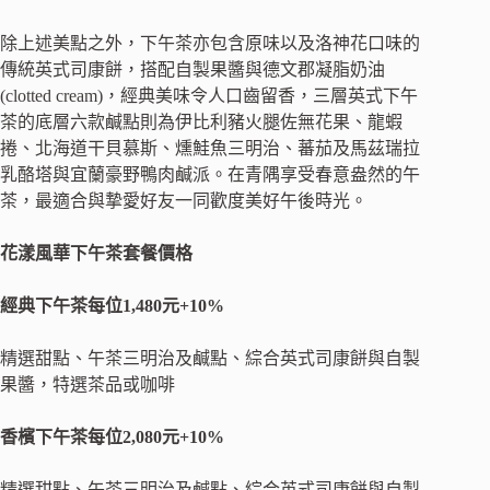
除上述美點之外，下午茶亦包含原味以及洛神花口味的
傳統英式司康餅，搭配自製果醬與德文郡凝脂奶油
(clotted cream)，經典美味令人口齒留香，三層英式下午
茶的底層六款鹹點則為伊比利豬火腿佐無花果、龍蝦
捲、北海道干貝慕斯、燻鮭魚三明治、蕃茄及馬茲瑞拉
乳酪塔與宜蘭豪野鴨肉鹹派。在青隅享受春意盎然的午
茶，最適合與摯愛好友一同歡度美好午後時光。
花漾風華下午茶套餐價格
經典下午茶每位
1,480
元
+10%
精選甜點、午茶三明治及鹹點、綜合英式司康餅與自製
果醬，特選茶品或咖啡
香檳下午茶每位
2,080
元
+10%
精選甜點、午茶三明治及鹹點、綜合英式司康餅與自製