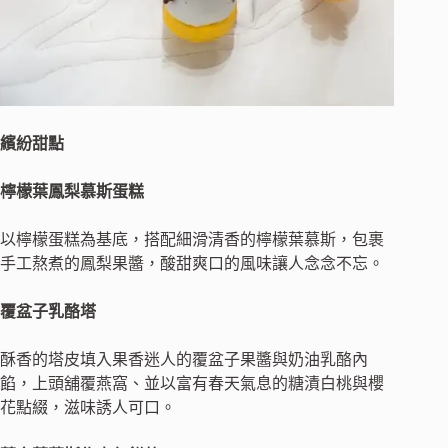
繽紛甜點
檸檬葉鳳梨慕斯蛋糕
以檸檬蛋糕為基底，搭配細滑清香的檸檬葉慕斯，包裹
手工熬煮的鳳梨果醬，酸甜爽口的風味讓人念念不忘。
覆盆子乳酪塔
酥香的塔皮填入果香迷人的覆盆子果醬與奶油乳酪內
餡，上頭舖覆燕窩、並以富有春天氣息的糖漬白桃與櫻
花點綴，滋味誘人可口。