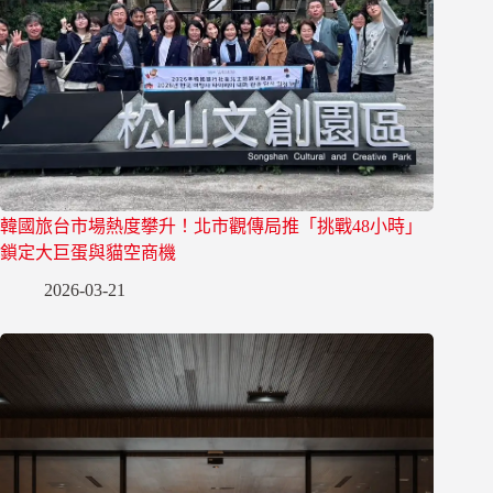
韓國旅台市場熱度攀升！北市觀傳局推「挑戰48小時」
鎖定大巨蛋與貓空商機
2026-03-21