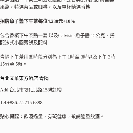
果醬，特選茶品或咖啡，以及單杯精選香檳
招牌魚子醬下午茶每位
4,280
元
+10%
包含香檳下午茶點一套 以及Calvisius魚子醬 15公克，搭
配法式小圓薄餅及配料
青隅下午茶用餐時段分別為下午 1時至 3時以及下午 3時
15分至 5時。
台北文華東方酒店 青隅
Add.台北市敦化北路158號1樓
Tel.+886-2-2715 6888
貼心提醒：飲酒過量，有礙健康，敬請適量飲酒。