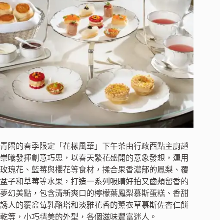
青隅的春季限定「花樣風華」下午茶由行政西點主廚趙
崇曦發揮創意巧思，以春天繁花盛開的意象發想，運用
玫瑰花、藍莓與櫻花等食材，揉合果香濃郁的鳳梨、覆
盆子和草莓等水果，打造一系列吸睛好拍又齒頰留香的
夢幻美點，包含清新爽口的檸檬葉鳳梨慕斯蛋糕、香甜
誘人的覆盆莓乳酪塔和淡雅花香的薰衣草慕斯佐杏仁餅
乾等，小巧精美的外型，各個滋味豐富迷人。