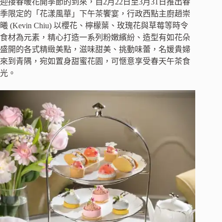
迎接春暖花開季節的到來，自2月22日至3月31日推出春
季限定的「花漾風華」下午茶饗宴，行政西點主廚趙崇
曦 (Kevin Chiu) 以櫻花、檸檬葉、玫瑰花與草莓等時令
食材為元素，精心打造一系列粉嫩繽紛、造型有如花朵
盛開的各式精緻美點，滋味甜美、挑動味蕾，名媛貴婦
來到青隅，宛如置身甜蜜花園，可愜意享受春天午茶食
光。