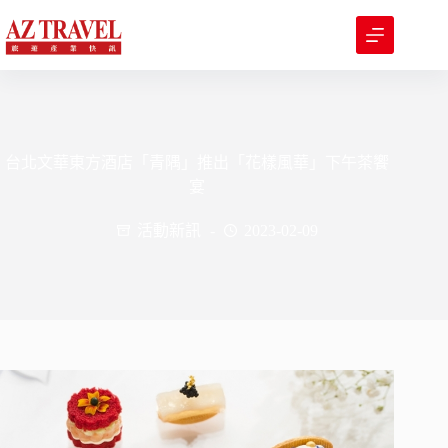
跳
至
主
要
內
容
台北文華東方酒店「青隅」推出「花樣風華」下午茶饗
宴
活動新訊
2023-02-09