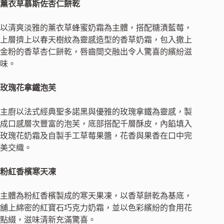
薰衣草慕斯佐杏仁餅乾
以清爽淡雅的薰衣草蜂蜜奶霜為主體，搭配糖漬藍莓，
上層擠上以春天樹紋為靈感造型的香草奶霜，包入撒上
金粉的香草杏仁餅乾，唇齒間交融出令人驚喜的繽紛滋
味。
玫瑰花拿鐵泡芙
主廚以法式經典聖多諾黑與優雅的玫瑰拿鐵為靈感，製
成口感層次豐富的泡芙，底部搭配千層酥皮，內餡填入
玫瑰花奶霜及自製手工草莓果醬，花香與果香在口中完
美交織。
粉紅香檳寒天凍
主體為粉紅香檳製成的寒天果凍，以香草餅乾為基底，
舖上綿密的紅寶石巧克力奶霜，並以色彩繽紛的食用花
點綴，滋味清新充滿驚喜。