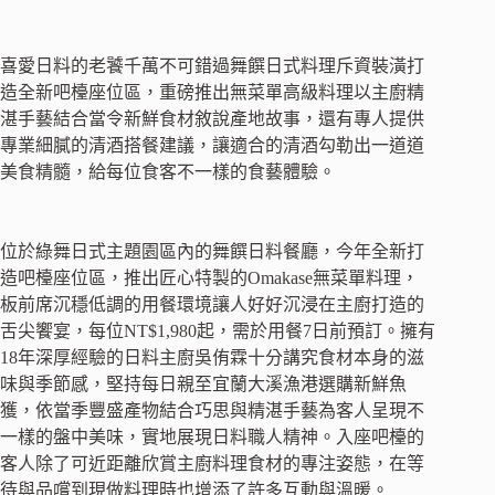
喜愛日料的老饕千萬不可錯過舞饌日式料理斥資裝潢打
造全新吧檯座位區，重磅推出無菜單高級料理以主廚精
湛手藝結合當令新鮮食材敘說產地故事，還有專人提供
專業細膩的清酒搭餐建議，讓適合的清酒勾勒出一道道
美食精髓，給每位食客不一樣的食藝體驗。
位於綠舞日式主題園區內的舞饌日料餐廳，今年全新打
造吧檯座位區，推出匠心特製的Omakase無菜單料理，
板前席沉穩低調的用餐環境讓人好好沉浸在主廚打造的
舌尖饗宴，每位NT$1,980起，需於用餐7日前預訂。擁有
18年深厚經驗的日料主廚吳侑霖十分講究食材本身的滋
味與季節感，堅持每日親至宜蘭大溪漁港選購新鮮魚
獲，依當季豐盛產物結合巧思與精湛手藝為客人呈現不
一樣的盤中美味，實地展現日料職人精神。入座吧檯的
客人除了可近距離欣賞主廚料理食材的專注姿態，在等
待與品嚐到現做料理時也增添了許多互動與溫暖。