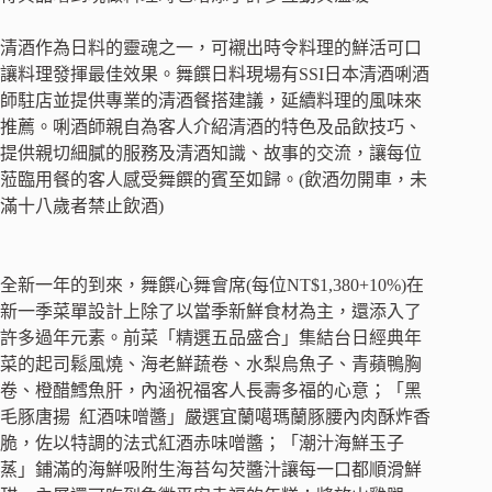
清酒作為日料的靈魂之一，可襯出時令料理的鮮活可口
讓料理發揮最佳效果。舞饌日料現場有SSI日本清酒唎酒
師駐店並提供專業的清酒餐搭建議，延續料理的風味來
推薦。唎酒師親自為客人介紹清酒的特色及品飲技巧、
提供親切細膩的服務及清酒知識、故事的交流，讓每位
蒞臨用餐的客人感受舞饌的賓至如歸。(飲酒勿開車，未
滿十八歲者禁止飲酒)
全新一年的到來，舞饌心舞會席(每位NT$1,380+10%)在
新一季菜單設計上除了以當季新鮮食材為主，還添入了
許多過年元素。前菜「精選五品盛合」集結台日經典年
菜的起司鬆風燒、海老鮮蔬卷、水梨烏魚子、青蘋鴨胸
卷、橙醋鱈魚肝，內涵祝福客人長壽多福的心意；「黑
毛豚唐揚 紅酒味噌醬」嚴選宜蘭噶瑪蘭豚腰內肉酥炸香
脆，佐以特調的法式紅酒赤味噌醬；「潮汁海鮮玉子
蒸」鋪滿的海鮮吸附生海苔勾芡醬汁讓每一口都順滑鮮