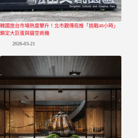
韓國旅台市場熱度攀升！北市觀傳局推「挑戰48小時」
鎖定大巨蛋與貓空商機
2026-03-21