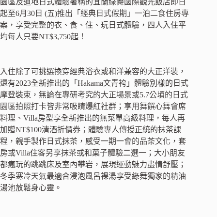
園區及道地日式體驗著稱的宜蘭綠舞國際觀光飯店即日
起至6月30日 (五)推出「經典日式假期」一泊二食住房專
案，享受完整的衣、食、住、玩日式體驗，四人入住平
均每人只要NT$3,750起！
入住除了可挑選換穿經典浴衣或和洋兼容的大正洋裝，
還有2023全新推出的「Hakama文青袴」體驗別樣的日式
摩登裝束，無論在專研考究的大正場景或5.7公頃的日式
園區拍照打卡皆非常吸睛爆紅社群；享用舞饌心舞會席
料理、Villa房型享全新推出的無菜單高級料理，每人再
加贈NT$100清酒折價券；體驗專人傳授正統的抹茶課
程，親手製作日式抹茶，感受一期一會的品茶文化，套
房或Villa住客另享抹茶或和菓子體驗二選一；大小朋友
都瘋玩的跳跳床及室內攀岩，展現運動魅力盡情舒壓；
冬季寒冷天氣最適合浸泡風呂裸湯享受綠舞獨家的精油
湯池放鬆身心靈。