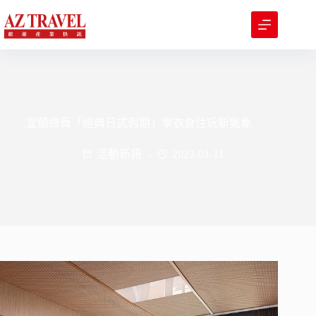
跳
至
主
要
內
容
宜蘭綠舞「經典日式假期」享衣食住玩新氣象
活動新訊
2023-01-11