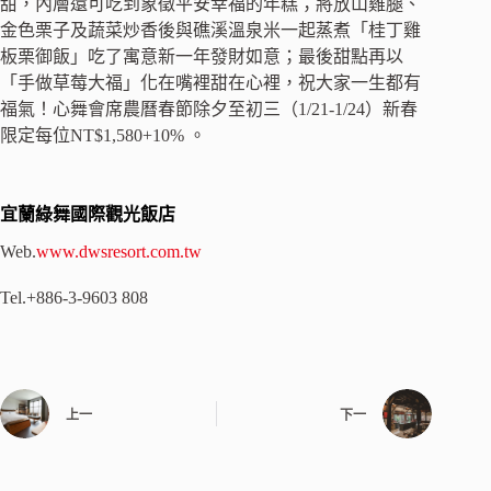
甜，內層還可吃到象徵平安幸福的年糕；將放山雞腿、
金色栗子及蔬菜炒香後與礁溪溫泉米一起蒸煮「桂丁雞
板栗御飯」吃了寓意新一年發財如意；最後甜點再以
「手做草莓大福」化在嘴裡甜在心裡，祝大家一生都有
福氣！心舞會席農曆春節除夕至初三（1/21-1/24）新春
限定每位NT$1,580+10% 。
宜蘭綠舞國際觀光飯店
Web.
www.dwsresort.com.tw
Tel.+886-3-9603 808
上一
下一