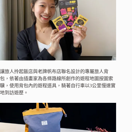
讓旅人拎起飯店與老牌帆布店聯名設計的專屬旅人背
包，依著由插畫家為各條路線所創作的遊程地圖按圖索
驥，使用背包內的遊程道具，騎著自行車以3公里慢速實
地到訪遊歷。