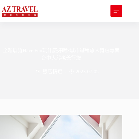
跳
至
主
要
內
容
全新展覽Have Fun玩什麼好呢×城市遊程旅人背包專案
台中大毅老爺行旅
飯店精選
2023-07-05