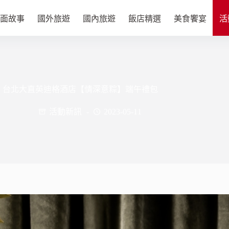
面故事
國外旅遊
國內旅遊
飯店精選
美食饗宴
活
台北大直英迪格酒店【情深意粽】端午禮包
活動新訊
2023-05-11