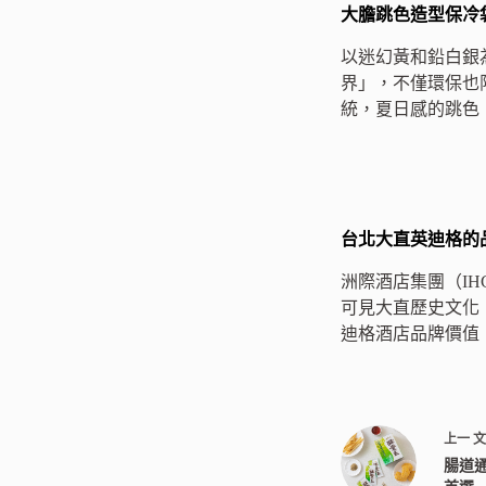
大膽跳色造型保冷
以迷幻黃和鉛白銀
界」，不僅環保也
統，夏日感的跳色
台北大直英迪格的
洲際酒店集團（I
可見大直歷史文化
迪格酒店品牌價值
上一
腸道