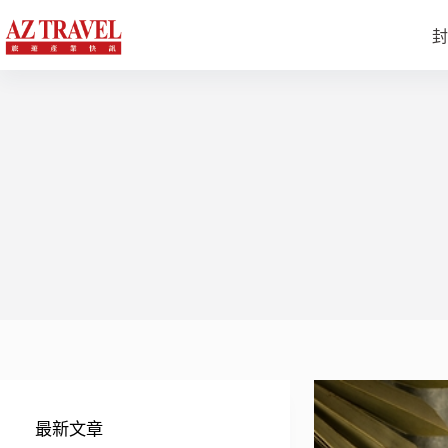
跳
至
封
主
要
內
容
最新文章