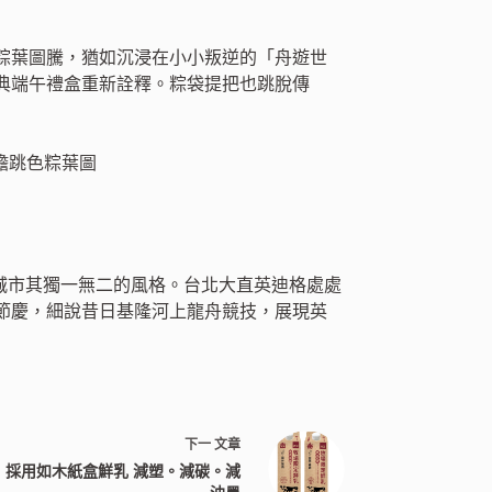
粽葉圖騰，猶如沉浸在小小叛逆的「舟遊世
典端午禮盒重新詮釋。粽袋提把也跳脫傳
城市其獨一無二的風格。台北大直英迪格處處
節慶，細說昔日基隆河上龍舟競技，展現英
下一
文章
 採用如木紙盒鮮乳 減塑。減碳。減