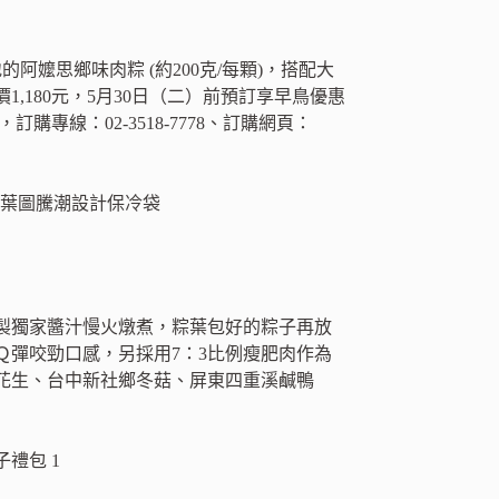
嬤思鄉味肉粽 (約200克/每顆)，搭配大
180元，5月30日（二）前預訂享早鳥優惠
購專線：02-3518-7778、訂購網頁：
製獨家醬汁慢火燉煮，粽葉包好的粽子再放
彈咬勁口感，另採用7：3比例瘦肥肉作為
花生、台中新社鄉冬菇、屏東四重溪鹹鴨