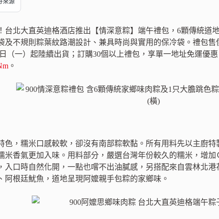
偏好來源
台北大直英迪格酒店推出【情深意粽】端午禮包，6顆傳統道地的阿
袋及不規則粽葉紋路潮設計、兼具時尚與實用的保冷袋。禮包售價1,
6月1日（一）起陸續出貨；訂購30個以上禮包，享單一地址免運優惠，訂
MNm
。
特色，糯米口感較軟，卻沒有南部粽軟黏。所有用料先以主廚特
糯米香氣更加入味。用料部分，嚴選台灣年份較久的糯米，增加Ｑ
，入口時自然化開，一點也嚐不出油膩感，另搭配來自雲林北港
、阿根廷魷魚，道地呈現阿嬤親手包粽的家鄉味。