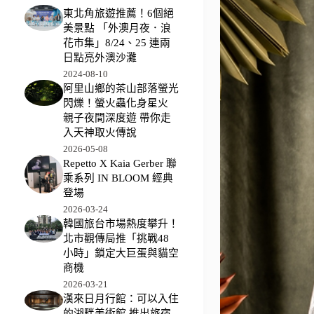
東北角旅遊推薦！6個絕
美景點 「外澳月夜．浪
花市集」8/24、25 連兩
日點亮外澳沙灘
2024-08-10
阿里山鄉的茶山部落螢光
閃爍！螢火蟲化身星火
親子夜間深度遊 帶你走
入天神取火傳說
2026-05-08
Repetto X Kaia Gerber 聯
乘系列 IN BLOOM 經典
登場
2026-03-24
韓國旅台市場熱度攀升！
北市觀傳局推「挑戰48
小時」鎖定大巨蛋與貓空
商機
2026-03-21
漢來日月行館：可以入住
的湖畔美術館 推出旅宿