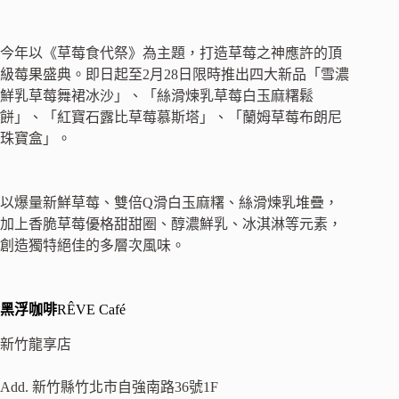
今年以《草莓食代祭》為主題，打造草莓之神應許的頂
級莓果盛典。即日起至2月28日限時推出四大新品「雪濃
鮮乳草莓舞裙冰沙」、「絲滑煉乳草莓白玉麻糬鬆
餅」、「紅寶石露比草莓慕斯塔」、「蘭姆草莓布朗尼
珠寶盒」。
以爆量新鮮草莓、雙倍Q滑白玉麻糬、絲滑煉乳堆疊，
加上香脆草莓優格甜甜圈、醇濃鮮乳、冰淇淋等元素，
創造獨特絕佳的多層次風味。
黑浮咖啡
RÊVE Café
新竹龍享店
Add. 新竹縣竹北市自強南路36號1F