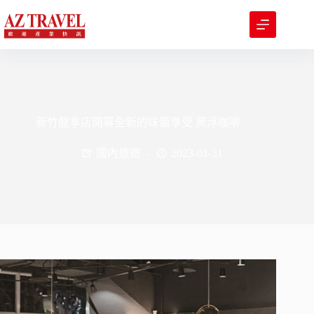
跳
至
主
要
內
容
新竹龍享店開幕全新的味蕾享受 黑浮咖啡
國內旅遊
2023-01-31