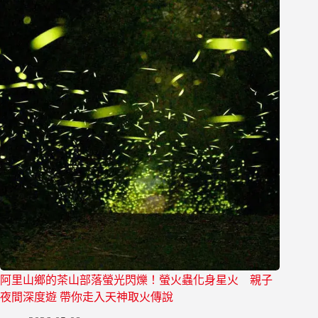
阿里山鄉的茶山部落螢光閃爍！螢火蟲化身星火 親子
夜間深度遊 帶你走入天神取火傳說