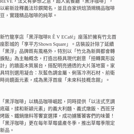
RÊVE，法文有夢想之意，超人氣餐廳「黑浮咖啡」，
以嶄新詮釋義法珍饌聞名，並且自家烘焙頂規精品咖啡
豆，實踐精品咖啡的純萃。
新竹龍享店「黑浮咖啡R Ê V ECafé」座落於擁有竹北首
座影城的「享平方Shown Square」。店裝設計除了延續
「黑浮」品牌既有風格外，特別以「竹北為新興都會轉
捩點」為主軸概念，打造出極具現代創意「扭轉異形設
計」的牆面木質展台，搭配明亮通透的大片落地窗。家
具特別選用凝合：灰藍色調金屬、俐落冷冽石材、前衛
時尚鏡面元素，成為黑浮首座「未來科技概念館」。
「黑浮咖啡」以精品咖啡崛起，同時提供「以法式烹調
底蘊，揉和新穎元素」的義大利麵、義式燉飯、西班牙
烤飯、鐵鍋燉料等饗宴選擇，成功擄獲饕客們的味蕾！
「黑浮咖啡」更在每年草莓盛產冬季，推出草莓季限定
新品。