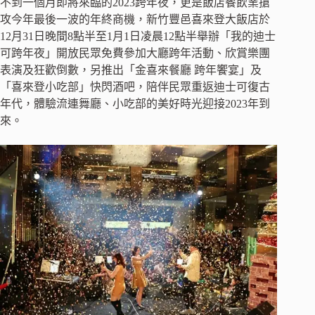
不到一個月即將來臨的2023跨年夜，更是飯店餐飲業搶
攻今年最後一波的年終商機，新竹豐邑喜來登大飯店於
12月31日晚間8點半至1月1日凌晨12點半舉辦「我的迪士
可跨年夜」開放民眾免費參加大廳跨年活動、欣賞樂團
表演及狂歡倒數，另推出「金喜來餐廳 跨年饗宴」及
「喜來登小吃部」快閃酒吧，陪伴民眾重返迪士可復古
年代，體驗流連舞廳、小吃部的美好時光迎接2023年到
來。