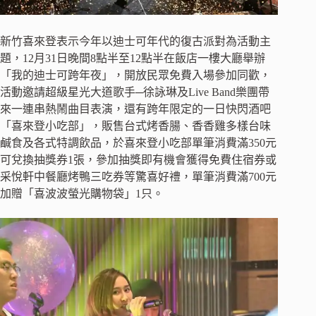
新竹喜來登表示今年以迪士可年代的復古派對為活動主
題，12月31日晚間8點半至12點半在飯店一樓大廳舉辦
「我的迪士可跨年夜」，開放民眾免費入場參加同歡，
活動邀請超級星光大道歌手─徐詠琳及Live Band樂團帶
來一連串熱鬧曲目表演，還有跨年限定的一日快閃酒吧
「喜來登小吃部」，販售台式烤香腸、香香雞多樣台味
鹹食及各式特調飲品，於喜來登小吃部單筆消費滿350元
可兌換抽獎券1張，參加抽獎即有機會獲得免費住宿券或
采悅軒中餐廳烤鴨三吃券等驚喜好禮，單筆消費滿700元
加贈「喜波波螢光購物袋」1只。