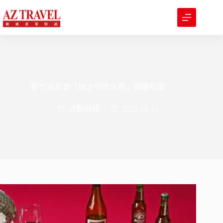
跳
至
主
要
內
容
新竹喜來登「迪士可跨年夜」倒數狂歡
活動新訊
2022-12-13