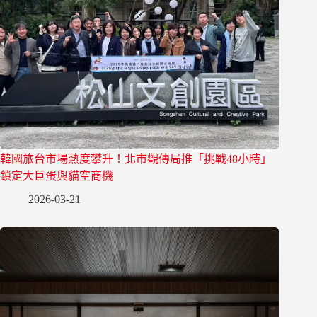
韓國旅台市場熱度攀升！北市觀傳局推「挑戰48小時」
鎖定大巨蛋與貓空商機
2026-03-21