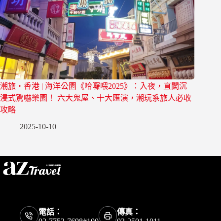
潮旅・香港 | 海洋公園《哈囉喂2025》：入夜，直闖沉
浸式驚嚇樂園！ 六大鬼屋、十大匯演，潮玩系旅人必收
攻略
2025-10-10
電話：
傳真：