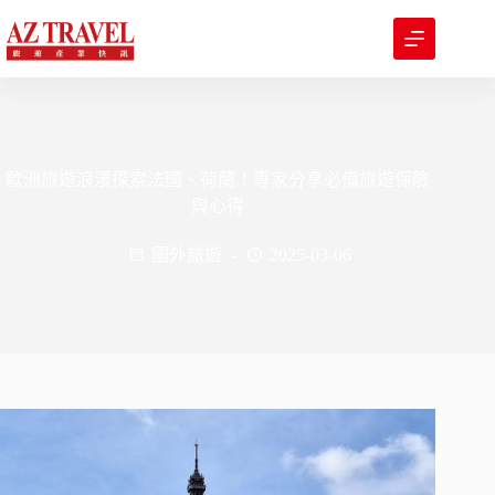
跳
至
主
要
內
容
歐洲旅遊浪漫探索法國、荷蘭！專家分享必備旅遊保險
與心得
國外旅遊
2025-03-06