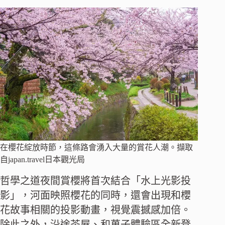
在櫻花綻放時節，這條路會湧入大量的賞花人潮。擷取
自japan.travel日本觀光局
哲學之道夜間賞櫻將首次結合「水上光影投
影」，河面映照櫻花的同時，還會出現和櫻
花故事相關的投影動畫，視覺震撼感加倍。
除此之外，沿途茶屋、和菓子體驗區全新登