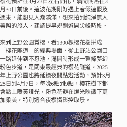
櫻花預計在3月23日左右開花，滿開期落在3
月30日前後。這波花期剛好遇上春假連假及
週末，能想見人潮滿滿，想來拍到純淨無人
美照的旅人，建議提早規劃避開尖峰時段。
來到上野公園賞櫻，看1300棵櫻花樹拼成
「櫻花隧道」的經典場面，從上野站公園口
一路延伸到不忍池，滿開時形成一整條夢幻
粉色步道，是關東最經典的櫻花隧道。2025
年上野公園也將延續夜間點燈活動，預計3月
25日到4月7日，每晚6點到9點，櫻花樹下都
會點上暖黃燈光，粉色花瓣在燈光映襯下更
加柔美，特別適合夜櫻攝影控取景。