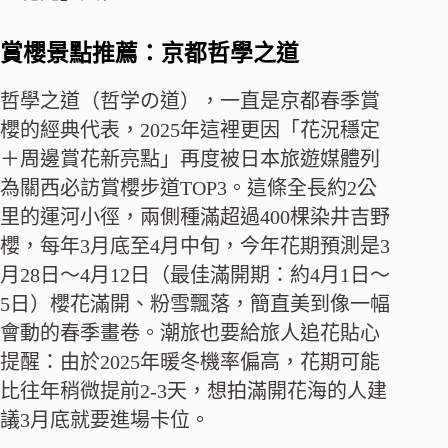
賞櫻景點推薦：京都哲學之道
哲學之道（哲学の道），一直是京都春季賞
櫻的經典代表，2025年這裡更因「花況穩定
＋周邊賞花新亮點」再度被日本旅遊媒體列
為關西必訪賞櫻步道TOP3。這條全長約2公
里的運河小徑，兩側種滿超過400棵染井吉野
櫻，每年3月底至4月中旬，今年花期預測是3
月28日～4月12日（最佳滿開期：約4月1日～
5日）櫻花滿開、粉雪飄落，簡直美到像一幅
會動的春季畫卷。潮旅也要給旅人追花貼心
提醒：由於2025年暖冬機率偏高，花期可能
比往年稍微提前2-3天，想拍滿開花海的人建
議3月底就要進場卡位。