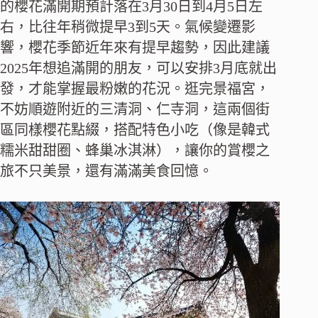
的櫻花滿開期預計落在3月30日到4月5日左
右，比往年稍微提早3到5天。氣候變遷影
響，櫻花季節近年來有提早趨勢，因此建議
2025年想追滿開的朋友，可以安排3月底就出
發，才能掌握最粉嫩的花況。逛完景福宮，
不妨順遊附近的三清洞、仁寺洞，這兩個街
區同樣櫻花點綴，搭配特色小吃（像是韓式
糯米甜甜圈、蜂巢冰淇淋），讓你的賞櫻之
旅不只美景，還有滿滿美食回憶。