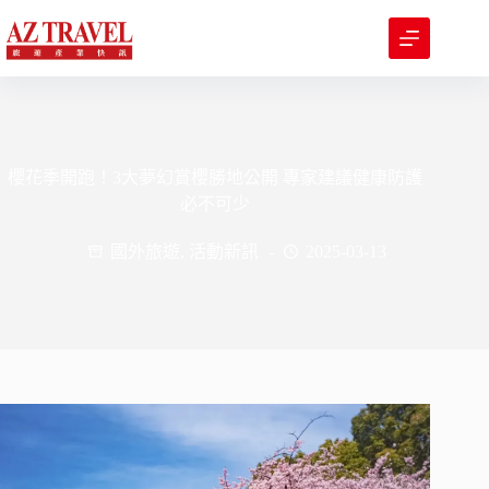
跳
至
主
要
內
容
櫻花季開跑！3大夢幻賞櫻勝地公開 專家建議健康防護
必不可少
國外旅遊
,
活動新訊
2025-03-13