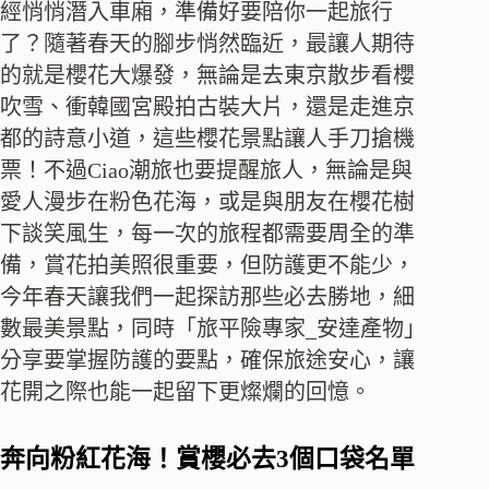
經悄悄潛入車廂，準備好要陪你一起旅行
了？隨著春天的腳步悄然臨近，最讓人期待
的就是櫻花大爆發，無論是去東京散步看櫻
吹雪、衝韓國宮殿拍古裝大片，還是走進京
都的詩意小道，這些櫻花景點讓人手刀搶機
票！不過Ciao潮旅也要提醒旅人，無論是與
愛人漫步在粉色花海，或是與朋友在櫻花樹
下談笑風生，每一次的旅程都需要周全的準
備，賞花拍美照很重要，但防護更不能少，
今年春天讓我們一起探訪那些必去勝地，細
數最美景點，同時「旅平險專家_安達產物」
分享要掌握防護的要點，確保旅途安心，讓
花開之際也能一起留下更燦爛的回憶。
奔向粉紅花海！賞櫻必去3個口袋名單