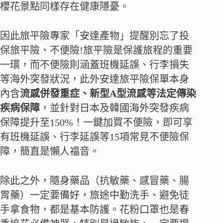
櫻花景點同樣存在健康隱憂。
因此旅平險專家「安達產物」提醒別忘了投
保旅平險、不便險!旅平險是保護旅程的重要
一環，而不便險則涵蓋班機延誤、行李損失
等海外突發狀況，此外安達旅平險保單本身
內含
流感併發重症、新型A型流感等法定傳染
疾病保障
，並針對日本及韓國海外突發疾病
保障提升至150%！一鍵加買不便險，即可享
有班機延誤、行李延誤等15項常見不便險保
障，簡直是懶人福音。
除此之外，隨身藥品（抗敏藥、感冒藥、腸
胃藥）一定要備好，旅途中勤洗手、避免徒
手拿食物，都是基本防護。花粉口罩也是春