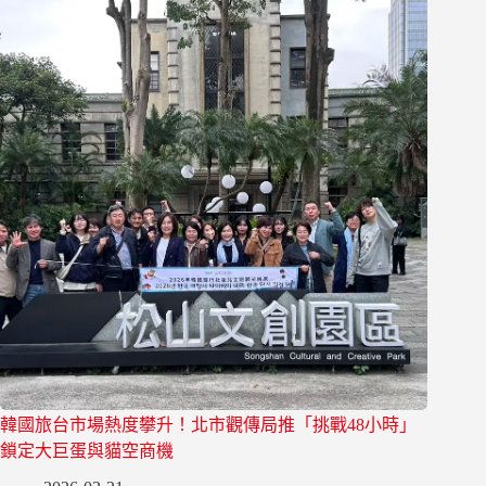
韓國旅台市場熱度攀升！北市觀傳局推「挑戰48小時」
鎖定大巨蛋與貓空商機