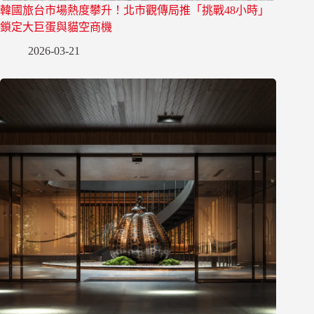
韓國旅台市場熱度攀升！北市觀傳局推「挑戰48小時」
鎖定大巨蛋與貓空商機
2026-03-21