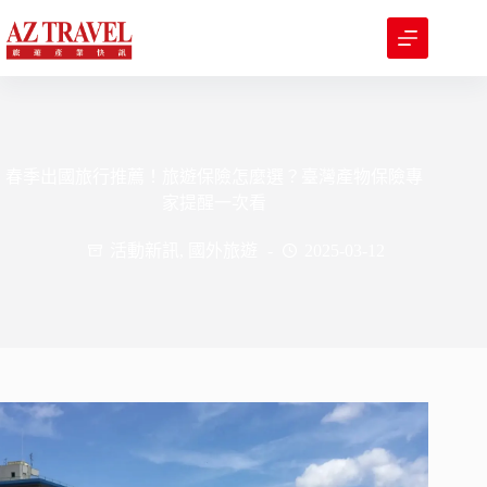
跳
至
主
要
內
容
春季出國旅行推薦！旅遊保險怎麼選？臺灣產物保險專
家提醒一次看
活動新訊
,
國外旅遊
2025-03-12