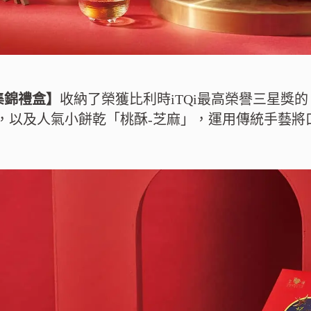
集錦禮盒】
收納了榮獲比利時iTQi最高榮譽三星獎的
」，以及人氣小餅乾「桃酥-芝麻」，運用傳統手藝