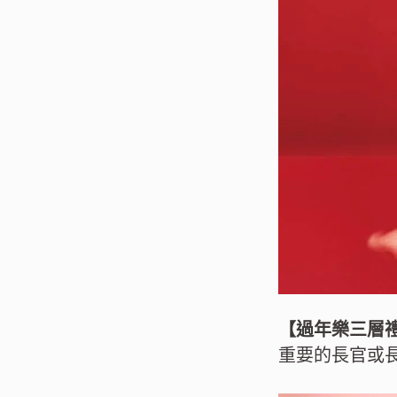
【過年樂三層
重要的長官或