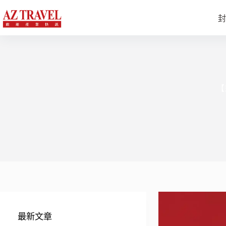
跳
至
封
主
要
內
容
【
最新文章