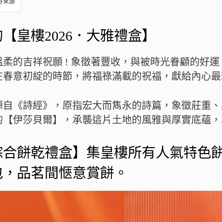
偏好來源
【皇樓2026．大雅禮盒】
柔的吉祥祝願 ! 象徵著豐收，與被時光眷顧的好
在春意初綻的時節，將福祿滿載的祝福，獻給內心最
源自《詩經》，原指宏大而雋永的詩篇，象徵莊重、
的【伊莎貝爾】，承襲這片土地的風雅與厚實底蘊，
綜合餅乾禮盒】集皇樓所有人氣特色
包，品茗間愜意賞餅。