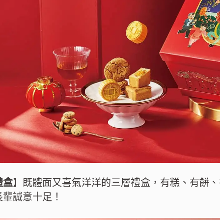
禮盒
】既體面又喜氣洋洋的三層禮盒，有糕、有餅、
長輩誠意十足！