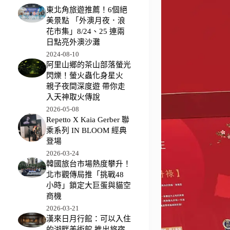
東北角旅遊推薦！6個絕
美景點 「外澳月夜．浪
花市集」8/24、25 連兩
日點亮外澳沙灘
2024-08-10
阿里山鄉的茶山部落螢光
閃爍！螢火蟲化身星火
親子夜間深度遊 帶你走
入天神取火傳說
2026-05-08
Repetto X Kaia Gerber 聯
乘系列 IN BLOOM 經典
登場
2026-03-24
韓國旅台市場熱度攀升！
北市觀傳局推「挑戰48
小時」鎖定大巨蛋與貓空
商機
2026-03-21
漢來日月行館：可以入住
的湖畔美術館 推出旅宿